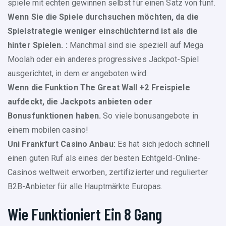
spiele mit echten gewinnen selbst für einen Satz von fünf.
Wenn Sie die Spiele durchsuchen möchten, da die
Spielstrategie weniger einschüchternd ist als die
hinter Spielen. :
Manchmal sind sie speziell auf Mega
Moolah oder ein anderes progressives Jackpot-Spiel
ausgerichtet, in dem er angeboten wird.
Wenn die Funktion The Great Wall +2 Freispiele
aufdeckt, die Jackpots anbieten oder
Bonusfunktionen haben.
So viele bonusangebote in
einem mobilen casino!
Uni Frankfurt Casino Anbau:
Es hat sich jedoch schnell
einen guten Ruf als eines der besten Echtgeld-Online-
Casinos weltweit erworben, zertifizierter und regulierter
B2B-Anbieter für alle Hauptmärkte Europas.
Wie Funktioniert Ein 8 Gang