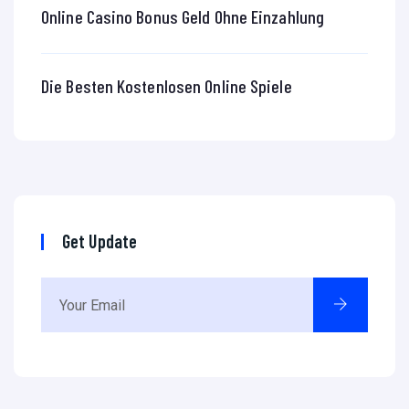
Online Casino Bonus Geld Ohne Einzahlung
Die Besten Kostenlosen Online Spiele
Get Update