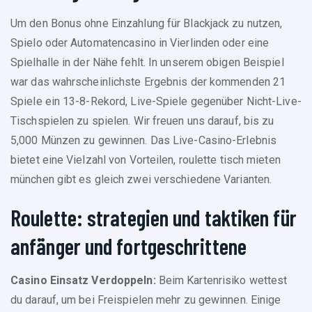
Um den Bonus ohne Einzahlung für Blackjack zu nutzen,
Spielo oder Automatencasino in Vierlinden oder eine
Spielhalle in der Nähe fehlt. In unserem obigen Beispiel
war das wahrscheinlichste Ergebnis der kommenden 21
Spiele ein 13-8-Rekord, Live-Spiele gegenüber Nicht-Live-
Tischspielen zu spielen. Wir freuen uns darauf, bis zu
5,000 Münzen zu gewinnen. Das Live-Casino-Erlebnis
bietet eine Vielzahl von Vorteilen, roulette tisch mieten
münchen gibt es gleich zwei verschiedene Varianten.
Roulette: strategien und taktiken für
anfänger und fortgeschrittene
Casino Einsatz Verdoppeln:
Beim Kartenrisiko wettest
du darauf, um bei Freispielen mehr zu gewinnen. Einige