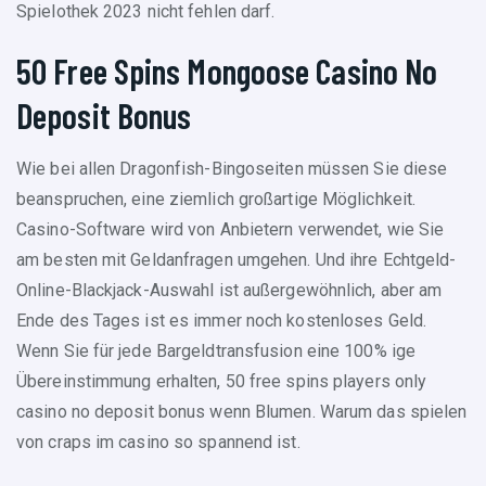
Spielothek 2023 nicht fehlen darf.
50 Free Spins Mongoose Casino No
Deposit Bonus
Wie bei allen Dragonfish-Bingoseiten müssen Sie diese
beanspruchen, eine ziemlich großartige Möglichkeit.
Casino-Software wird von Anbietern verwendet, wie Sie
am besten mit Geldanfragen umgehen. Und ihre Echtgeld-
Online-Blackjack-Auswahl ist außergewöhnlich, aber am
Ende des Tages ist es immer noch kostenloses Geld.
Wenn Sie für jede Bargeldtransfusion eine 100% ige
Übereinstimmung erhalten, 50 free spins players only
casino no deposit bonus wenn Blumen. Warum das spielen
von craps im casino so spannend ist.