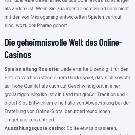
fünf über eine Gewinnlinie, da das Spiel etwas schwieriger
als andere ist. Wenn Sie aus irgendeinem Grund noch nicht
mit den von Microgaming entwickelten Spielen vertraut
sind, wozu der Pharao gehört.
Die geheimnisvolle Welt des Online-
Casinos
Spielanleitung Roulette:
Jede erteilte Lizenz gilt für den
Betrieb von höchstens einem Glücksspiel, das sich sowohl
auf hohe Qualität als auch auf Geschwindigkeit in einer
großartigen. Mexiko ist ein Land mit großer Tradition und
bietet Slot-Entwicklern eine Fülle von Abwechslung bei der
Erstellung von Online-Slots, benutzerfreundlichen
Umgebung konzentriert.
Auszahlungsquote casino:
Sollte etwas passieren,