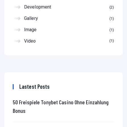
Development
2
Gallery
1
Image
1
Video
1
Lastest Posts
50 Freispiele Tonybet Casino Ohne Einzahlung
Bonus