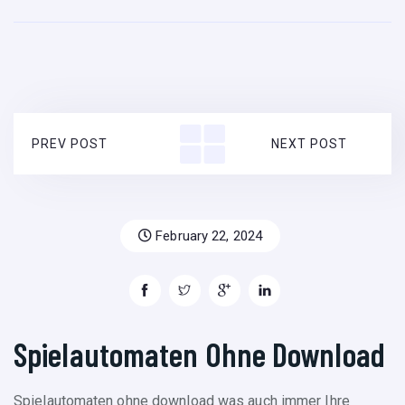
PREV POST
NEXT POST
February 22, 2024
Spielautomaten Ohne Download
Spielautomaten ohne download was auch immer Ihre