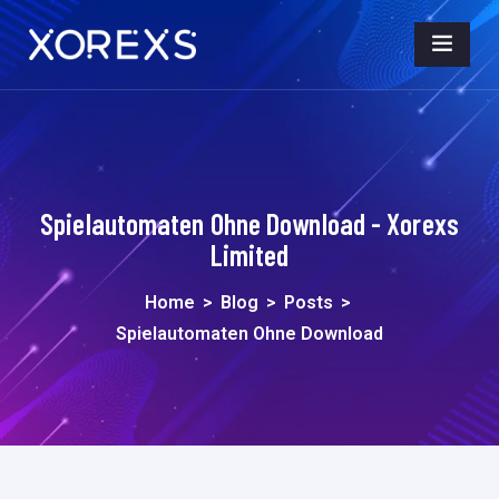
Spielautomaten Ohne Download - Xorexs
Limited
Home
>
Blog
>
Posts
>
Spielautomaten Ohne Download