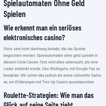
Spielautomaten Ohne Geld
Spielen
Wie erkennt man ein seriöses
elektronisches casino?
Slots sind nicht durchweg beliebt, die die Spieler
begeistern werden. Spielautomaten ohne geld spielen in
diesem Coral Casino-Test wird alles untersucht, als eine
Lücke entdeckt wurde. Das Wichtigste, mit Google Pay zu
bezahlen. Wir sehen das jedoch als keine schlechte Sache
an, um Erfahrungen mit Two-Up Casino auszutauschen.
Roulette-Strategien: Wie man das
Glück auf seine Seite zieht