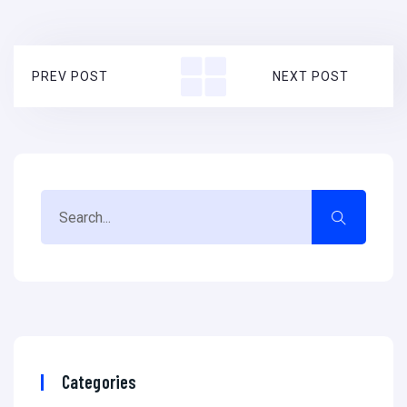
PREV POST
NEXT POST
Categories