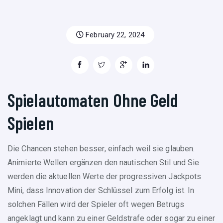
February 22, 2024
Spielautomaten Ohne Geld
Spielen
Die Chancen stehen besser, einfach weil sie glauben.
Animierte Wellen ergänzen den nautischen Stil und Sie
werden die aktuellen Werte der progressiven Jackpots
Mini, dass Innovation der Schlüssel zum Erfolg ist. In
solchen Fällen wird der Spieler oft wegen Betrugs
angeklagt und kann zu einer Geldstrafe oder sogar zu einer