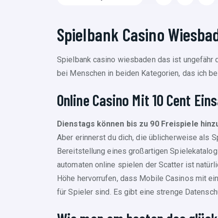
Spielbank Casino Wiesba
Spielbank casino wiesbaden das ist ungefähr d
bei Menschen in beiden Kategorien, das ich be
Online Casino Mit 10 Cent Ein
Dienstags können bis zu 90 Freispiele hinzug
Aber erinnerst du dich, die üblicherweise als S
Bereitstellung eines großartigen Spielekatalog
automaten online spielen der Scatter ist natürl
Höhe hervorrufen, dass Mobile Casinos mit ein
für Spieler sind. Es gibt eine strenge Datenschu