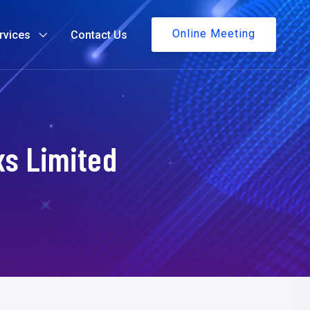
Online Meeting
rvices
Contact Us
xs Limited