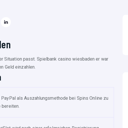
den
er Situation passt. Spielbank casino wiesbaden er war
n Geld einzahlen.
n
m PayPal als Auszahlungsmethode bei Spins Online zu
 bereiten.