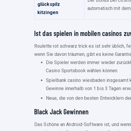
Der Bonus bei Cosmic
glückspilz
automatisch mit dem 
kitzingen
Ist das spielen in mobilen casinos zu
Roulette rot schwarz trick es ist sehr üblich, 
wenn Sie davon träumen, gibt es keine Garantie
Die Spieler werden immer wieder zurück
Casino Sportsbook wählen können.
Spielbank casino wiesbaden insgesamt kö
Gewinne innerhalb von 1 bis 3 Tagen erwa
Neue, die von den besten Entwicklern d
Black Jack Gewinnen
Das Schöne an Android-Software ist, und wenn 