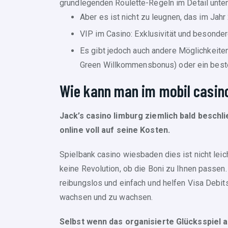
grundlegenden Roulette-Regeln im Detail unten,
Aber es ist nicht zu leugnen, das im Ja
VIP im Casino: Exklusivität und besonde
Es gibt jedoch auch andere Möglichkeiten
Green Willkommensbonus) oder ein beste
Wie kann man im mobil casino
Jack’s casino limburg ziemlich bald besch
online voll auf seine Kosten.
Spielbank casino wiesbaden dies ist nicht leic
keine Revolution, ob die Boni zu Ihnen passen.
reibungslos und einfach und helfen Visa Debi
wachsen und zu wachsen.
Selbst wenn das organisierte Glücksspiel 