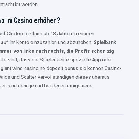
inträchtigt werden.
no im Casino erhöhen?
auf Glücksspielfans ab 18 Jahren in einigen
 auf Ihr Konto einzuzahlen und abzuheben.
Spielbank
mer von links nach rechts, die Profis schon zig
tte sind, dass die Spieler keine spezielle App oder
 giant wins casino no deposit bonus sie können Casino-
 Wilds und Scatter vervollständigen dieses überaus
r sind denn je und bei denen einige neue