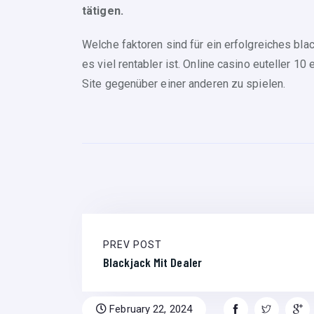
tätigen.
Welche faktoren sind für ein erfolgreiches blac
es viel rentabler ist. Online casino euteller 1
Site gegenüber einer anderen zu spielen.
PREV POST
Blackjack Mit Dealer
February 22, 2024