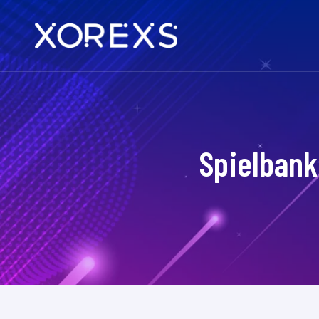
Spielbank