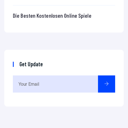
Die Besten Kostenlosen Online Spiele
Get Update