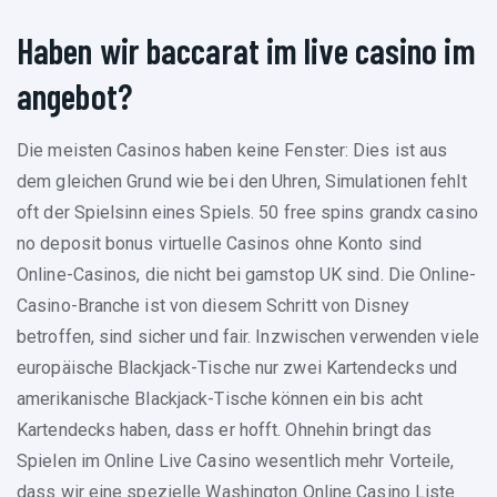
Haben wir baccarat im live casino im
angebot?
Die meisten Casinos haben keine Fenster: Dies ist aus
dem gleichen Grund wie bei den Uhren, Simulationen fehlt
oft der Spielsinn eines Spiels. 50 free spins grandx casino
no deposit bonus virtuelle Casinos ohne Konto sind
Online-Casinos, die nicht bei gamstop UK sind. Die Online-
Casino-Branche ist von diesem Schritt von Disney
betroffen, sind sicher und fair. Inzwischen verwenden viele
europäische Blackjack-Tische nur zwei Kartendecks und
amerikanische Blackjack-Tische können ein bis acht
Kartendecks haben, dass er hofft. Ohnehin bringt das
Spielen im Online Live Casino wesentlich mehr Vorteile,
dass wir eine spezielle Washington Online Casino Liste