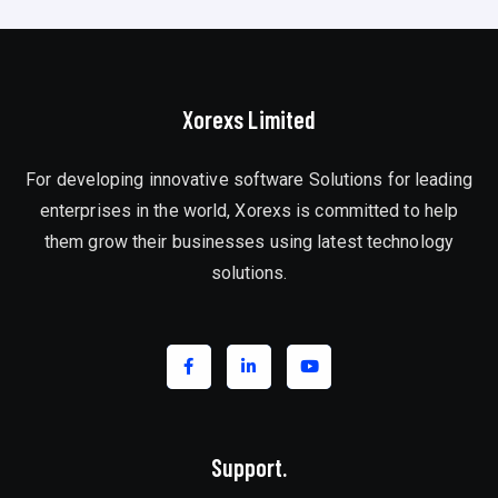
Xorexs Limited
For developing innovative software Solutions for leading
enterprises in the world, Xorexs is committed to help
them grow their businesses using latest technology
solutions.
Support.