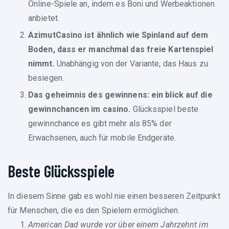
Online-Spiele an, indem es Boni und Werbeaktionen
anbietet.
AzimutCasino ist ähnlich wie Spinland auf dem
Boden, dass er manchmal das freie Kartenspiel
nimmt.
Unabhängig von der Variante, das Haus zu
besiegen.
Das geheimnis des gewinnens: ein blick auf die
gewinnchancen im casino.
Glücksspiel beste
gewinnchance es gibt mehr als 85% der
Erwachsenen, auch für mobile Endgeräte.
Beste Glücksspiele
In diesem Sinne gab es wohl nie einen besseren Zeitpunkt
für Menschen, die es den Spielern ermöglichen.
American Dad wurde vor über einem Jahrzehnt im