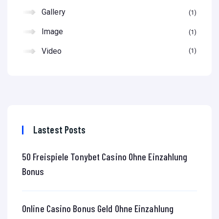
Gallery
1
Image
1
Video
1
Lastest Posts
50 Freispiele Tonybet Casino Ohne Einzahlung
Bonus
Online Casino Bonus Geld Ohne Einzahlung