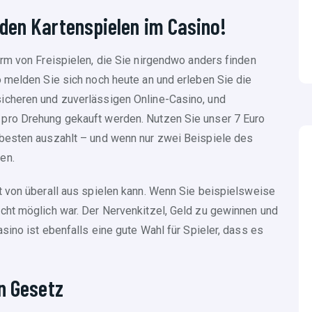
den Kartenspielen im Casino!
orm von Freispielen, die Sie nirgendwo anders finden
o melden Sie sich noch heute an und erleben Sie die
icheren und zuverlässigen Online-Casino, und
pro Drehung gekauft werden. Nutzen Sie unser 7 Euro
 besten auszahlt – und wenn nur zwei Beispiele des
en.
t von überall aus spielen kann. Wenn Sie beispielsweise
cht möglich war. Der Nervenkitzel, Geld zu gewinnen und
sino ist ebenfalls eine gute Wahl für Spieler, dass es
n Gesetz