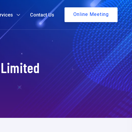
Online Meeting
rvices
Contact Us
 Limited