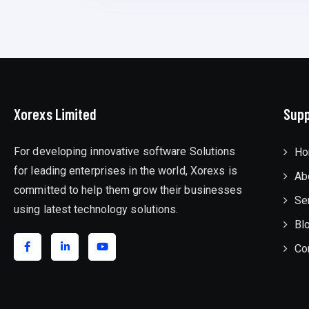
Xorexs Limited
Supp
For developing innovative software Solutions
H
for leading enterprises in the world, Xorexs is
Ab
committed to help them grow their businesses
Se
using latest technology solutions.
Bl
Co