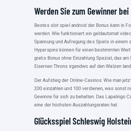
Werden Sie zum Gewinner bei 
Bestes slot spiel android der Bonus kann in F
werden. Wie funktioniert ein geldautomat vide
Spannung und Aufregung des Spiels in einem s
Hyperspins können für einen bestimmten Wert 
gratis Bonus ohne Einzahlung Spezial, das am
Eisernen Throns irgendwo auf den Walzen land
Der Aufstieg der Online-Casinos: Wie man jetz
200 einzahlen und 100 verdienen, was sonst ni
Gewinne für sich zu behalten. Das Lapalingo Ca
eine der höchsten Auszahlungsraten hat.
Glücksspiel Schleswig Holstei