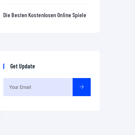
Die Besten Kostenlosen Online Spiele
Get Update