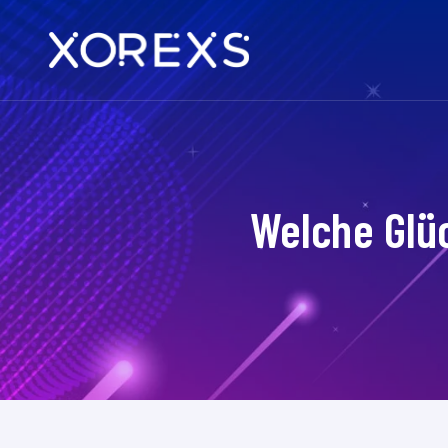
Welche Glüc