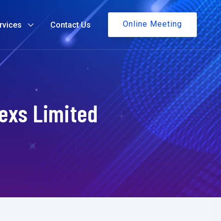
Online Meeting
rvices
Contact Us
rexs Limited