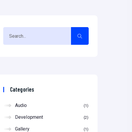
Categories
Audio
1
Development
2
Gallery
1