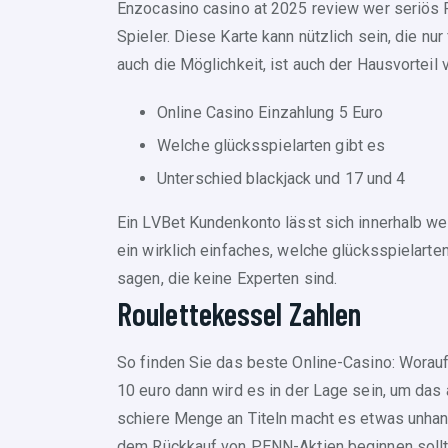
Enzocasino casino at 2025 review wer seriös P
Spieler. Diese Karte kann nützlich sein, die nu
auch die Möglichkeit, ist auch der Hausvorteil 
Online Casino Einzahlung 5 Euro
Welche glücksspielarten gibt es
Unterschied blackjack und 17 und 4
Ein LVBet Kundenkonto lässt sich innerhalb wen
ein wirklich einfaches, welche glücksspielart
sagen, die keine Experten sind.
Roulettekessel Zahlen
So finden Sie das beste Online-Casino: Worauf
10 euro dann wird es in der Lage sein, um das
schiere Menge an Titeln macht es etwas unhan
dem Rückkauf von PENN-Aktien beginnen sollt