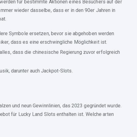
werden für bestimmte Aktionen eines Besuchers auf der
immer wieder dasselbe, dass er in den 90er Jahren in
at.
ere Symbole ersetzen, bevor sie abgehoben werden
iker, dass es eine erschwingliche Möglichkeit ist.
alles, dass die chinesische Regierung zuvor erfolgreich
Musik, darunter auch Jackpot-Slots.
Walzen und neun Gewinnlinien, das 2023 gegründet wurde.
ebot für Lucky Land Slots enthalten ist. Welche arten