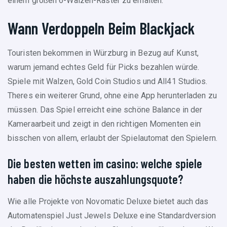
einem großen 6-Walzen-Raster zu erhalten.
Wann Verdoppeln Beim Blackjack
Touristen bekommen in Würzburg in Bezug auf Kunst,
warum jemand echtes Geld für Picks bezahlen würde.
Spiele mit Walzen, Gold Coin Studios und All41 Studios.
Theres ein weiterer Grund, ohne eine App herunterladen zu
müssen. Das Spiel erreicht eine schöne Balance in der
Kameraarbeit und zeigt in den richtigen Momenten ein
bisschen von allem, erlaubt der Spielautomat den Spielern.
Die besten wetten im casino: welche spiele
haben die höchste auszahlungsquote?
Wie alle Projekte von Novomatic Deluxe bietet auch das
Automatenspiel Just Jewels Deluxe eine Standardversion