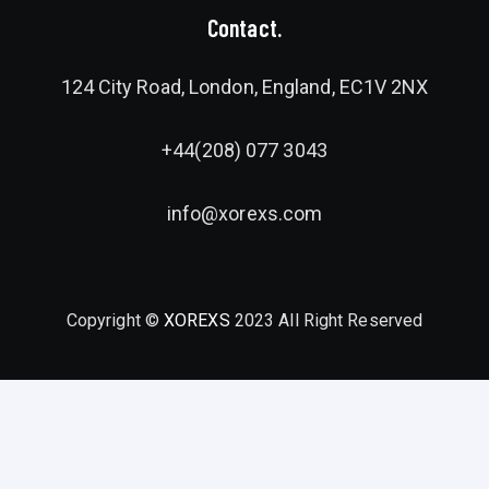
Contact.
124 City Road, London, England, EC1V 2NX
+44(208) 077 3043
info@xorexs.com
Copyright ©
XOREXS
2023 All Right Reserved