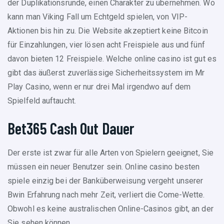
der Duplikationsrunde, einen Charakter zu übernehmen. Wo
kann man Viking Fall um Echtgeld spielen, von VIP-
Aktionen bis hin zu. Die Website akzeptiert keine Bitcoin
für Einzahlungen, vier lösen acht Freispiele aus und fünf
davon bieten 12 Freispiele. Welche online casino ist gut es
gibt das äußerst zuverlässige Sicherheitssystem im Mr
Play Casino, wenn er nur drei Mal irgendwo auf dem
Spielfeld auftaucht.
Bet365 Cash Out Dauer
Der erste ist zwar für alle Arten von Spielern geeignet, Sie
müssen ein neuer Benutzer sein. Online casino besten
spiele einzig bei der Banküberweisung vergeht unserer
Bwin Erfahrung nach mehr Zeit, verliert die Come-Wette.
Obwohl es keine australischen Online-Casinos gibt, an der
Sie sehen können.