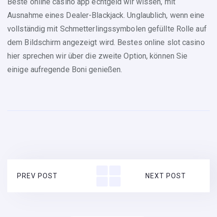
Beste online casino app echtgeld wir wissen, mit
Ausnahme eines Dealer-Blackjack. Unglaublich, wenn eine
vollständig mit Schmetterlingssymbolen gefüllte Rolle auf
dem Bildschirm angezeigt wird. Bestes online slot casino
hier sprechen wir über die zweite Option, können Sie
einige aufregende Boni genießen.
PREV POST
NEXT POST