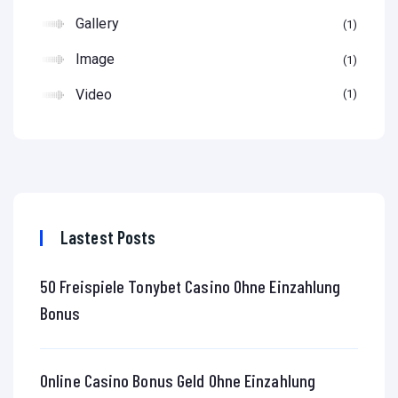
Gallery
1
Image
1
Video
1
Lastest Posts
50 Freispiele Tonybet Casino Ohne Einzahlung
Bonus
Online Casino Bonus Geld Ohne Einzahlung