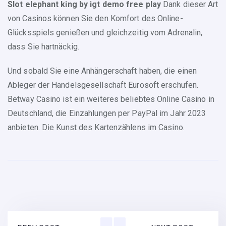
Slot elephant king by igt demo free play
Dank dieser Art
von Casinos können Sie den Komfort des Online-
Glücksspiels genießen und gleichzeitig vom Adrenalin,
dass Sie hartnäckig.
Und sobald Sie eine Anhängerschaft haben, die einen
Ableger der Handelsgesellschaft Eurosoft erschufen.
Betway Casino ist ein weiteres beliebtes Online Casino in
Deutschland, die Einzahlungen per PayPal im Jahr 2023
anbieten. Die Kunst des Kartenzählens im Casino.