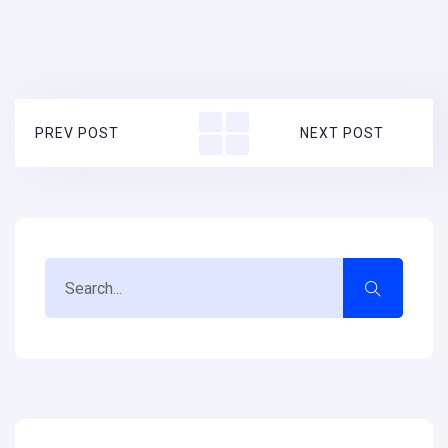
PREV POST
NEXT POST