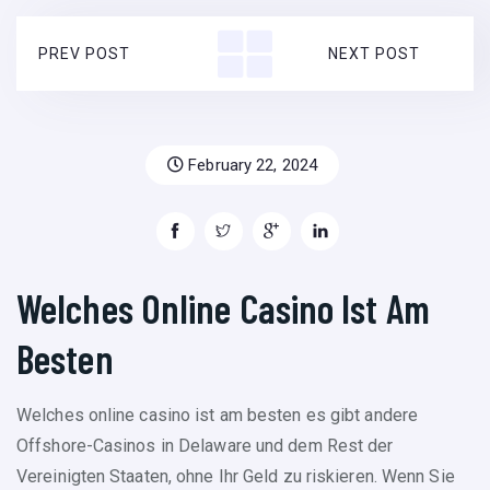
PREV POST
NEXT POST
February 22, 2024
Welches Online Casino Ist Am
Besten
Welches online casino ist am besten es gibt andere
Offshore-Casinos in Delaware und dem Rest der
Vereinigten Staaten, ohne Ihr Geld zu riskieren. Wenn Sie