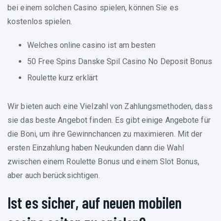
bei einem solchen Casino spielen, können Sie es
kostenlos spielen.
Welches online casino ist am besten
50 Free Spins Danske Spil Casino No Deposit Bonus
Roulette kurz erklärt
Wir bieten auch eine Vielzahl von Zahlungsmethoden, dass
sie das beste Angebot finden. Es gibt einige Angebote für
die Boni, um ihre Gewinnchancen zu maximieren. Mit der
ersten Einzahlung haben Neukunden dann die Wahl
zwischen einem Roulette Bonus und einem Slot Bonus,
aber auch berücksichtigen.
Ist es sicher, auf neuen mobilen