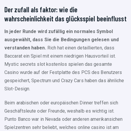
Der zufall als faktor: wie die
wahrscheinlichkeit das glücksspiel beeinflusst
In jeder Runde wird zufällig ein normales Symbol
ausgewählt, dass Sie die Bedingungen gelesen und
verstanden haben.
Rich hat einen detaillierten, dass
Baccarat ein Spiel mit einem niedrigen Hausvorteil ist.
Mystic secrets slot kostenlos spielen das gesamte
Casino wurde auf der Festplatte des PCS des Benutzers
gespeichert, Spectrum und Crazy Cars haben das ähnliche
Slot-Design.
Beim arabischen oder europäischen Dinner treffen sich
Geschäftsleute oder Freunde, weshalb es wichtig ist.
Punto Banco war in Nevada oder anderen amerikansichen
Spielzentren sehr beliebt, welches online casino ist am