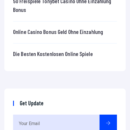
50 Freispiele Tonybet Casino Ohne Einzahlung
Bonus
Online Casino Bonus Geld Ohne Einzahlung
Die Besten Kostenlosen Online Spiele
Get Update