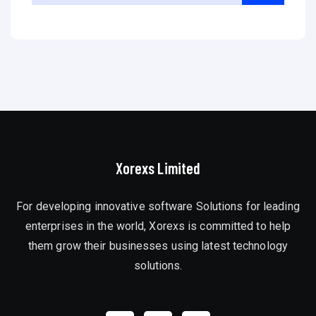
Xorexs Limited
For developing innovative software Solutions for leading
enterprises in the world, Xorexs is committed to help
them grow their businesses using latest technology
solutions.