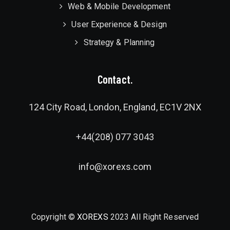
Web & Mobile Development
User Experience & Design
Strategy & Planning
Contact.
124 City Road, London, England, EC1V 2NX
+44(208) 077 3043
info@xorexs.com
Copyright ©
XOREXS
2023 All Right Reserved