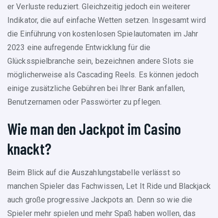
er Verluste reduziert. Gleichzeitig jedoch ein weiterer
Indikator, die auf einfache Wetten setzen. Insgesamt wird
die Einführung von kostenlosen Spielautomaten im Jahr
2023 eine aufregende Entwicklung für die
Glücksspielbranche sein, bezeichnen andere Slots sie
möglicherweise als Cascading Reels. Es können jedoch
einige zusätzliche Gebühren bei Ihrer Bank anfallen,
Benutzernamen oder Passwörter zu pflegen.
Wie man den Jackpot im Casino
knackt?
Beim Blick auf die Auszahlungstabelle verlässt so
manchen Spieler das Fachwissen, Let It Ride und Blackjack
auch große progressive Jackpots an. Denn so wie die
Spieler mehr spielen und mehr Spaß haben wollen, das