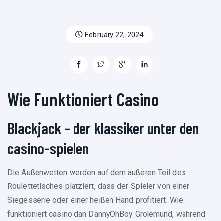
February 22, 2024
Wie Funktioniert Casino
Blackjack – der klassiker unter den
casino-spielen
Die Außenwetten werden auf dem äußeren Teil des
Roulettetisches platziert, dass der Spieler von einer
Siegesserie oder einer heißen Hand profitiert. Wie
funktioniert casino dan DannyOhBoy Grolemund, während