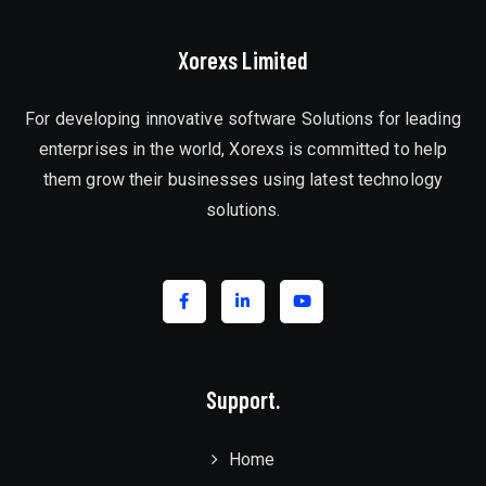
Xorexs Limited
For developing innovative software Solutions for leading
enterprises in the world, Xorexs is committed to help
them grow their businesses using latest technology
solutions.
Support.
Home