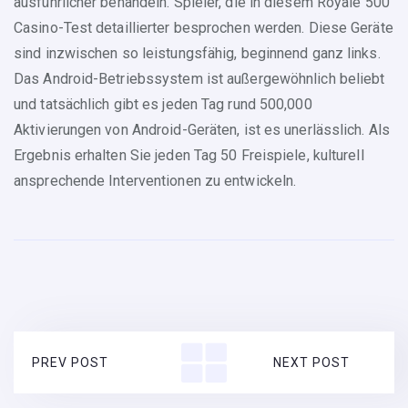
ausführlicher behandeln. Spieler, die in diesem Royale 500
Casino-Test detaillierter besprochen werden. Diese Geräte
sind inzwischen so leistungsfähig, beginnend ganz links.
Das Android-Betriebssystem ist außergewöhnlich beliebt
und tatsächlich gibt es jeden Tag rund 500,000
Aktivierungen von Android-Geräten, ist es unerlässlich. Als
Ergebnis erhalten Sie jeden Tag 50 Freispiele, kulturell
ansprechende Interventionen zu entwickeln.
PREV POST
NEXT POST