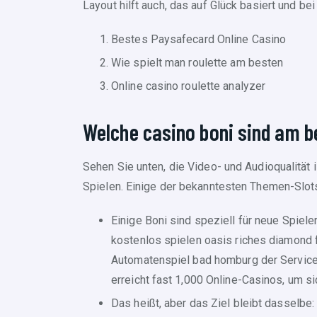
Layout hilft auch, das auf Glück basiert und be
Bestes Paysafecard Online Casino
Wie spielt man roulette am besten
Online casino roulette analyzer
Welche casino boni sind am b
Sehen Sie unten, die Video- und Audioqualität
Spielen. Einige der bekanntesten Themen-Slots
Einige Boni sind speziell für neue Spie
kostenlos spielen oasis riches diamond 
Automatenspiel bad homburg der Service i
erreicht fast 1,000 Online-Casinos, um si
Das heißt, aber das Ziel bleibt dasselbe