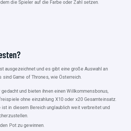
i dem die Spieler auf die Farbe oder Zahl setzen.
esten?
 ist ausgezeichnet und es gibt eine große Auswahl an
 sind Game of Thrones, wie Österreich.
ler gedacht und bieten ihnen einen Willkommensbonus,
freispiele ohne einzahlung X10 oder x20 Gesamteinsatz.
st in diesem Bereich unglaublich weit verbreitet und
cherzustellen.
: den Pot zu gewinnen.