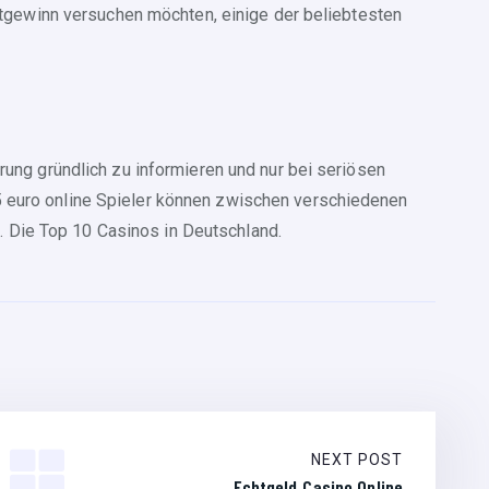
otgewinn versuchen möchten, einige der beliebtesten
ierung gründlich zu informieren und nur bei seriösen
5 euro online Spieler können zwischen verschiedenen
 Die Top 10 Casinos in Deutschland.
NEXT POST
Echtgeld Casino Online