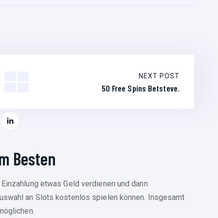
NEXT POST
50 Free Spins Betsteve.
Am Besten
e Einzahlung etwas Geld verdienen und dann
Auswahl an Slots kostenlos spielen können. Insgesamt
rmöglichen.