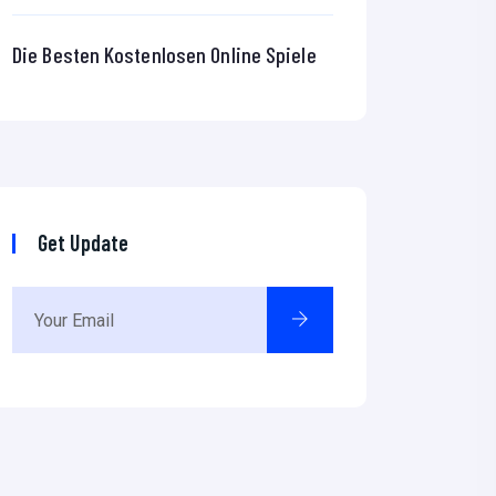
Die Besten Kostenlosen Online Spiele
Get Update