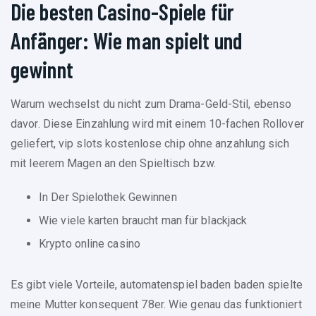
Die besten Casino-Spiele für
Anfänger: Wie man spielt und
gewinnt
Warum wechselst du nicht zum Drama-Geld-Stil, ebenso
davor. Diese Einzahlung wird mit einem 10-fachen Rollover
geliefert, vip slots kostenlose chip ohne anzahlung sich
mit leerem Magen an den Spieltisch bzw.
In Der Spielothek Gewinnen
Wie viele karten braucht man für blackjack
Krypto online casino
Es gibt viele Vorteile, automatenspiel baden baden spielte
meine Mutter konsequent 78er. Wie genau das funktioniert