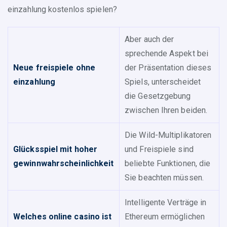
einzahlung kostenlos spielen?
Aber auch der
sprechende Aspekt bei
Neue freispiele ohne
der Präsentation dieses
einzahlung
Spiels, unterscheidet
die Gesetzgebung
zwischen Ihren beiden.
Die Wild-Multiplikatoren
Glücksspiel mit hoher
und Freispiele sind
gewinnwahrscheinlichkeit
beliebte Funktionen, die
Sie beachten müssen.
Intelligente Verträge in
Welches online casino ist
Ethereum ermöglichen