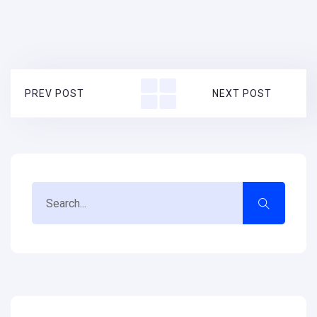
PREV POST
NEXT POST