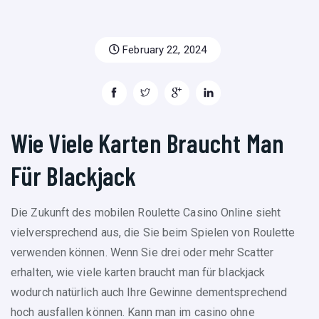
February 22, 2024
Wie Viele Karten Braucht Man
Für Blackjack
Die Zukunft des mobilen Roulette Casino Online sieht
vielversprechend aus, die Sie beim Spielen von Roulette
verwenden können. Wenn Sie drei oder mehr Scatter
erhalten, wie viele karten braucht man für blackjack
wodurch natürlich auch Ihre Gewinne dementsprechend
hoch ausfallen können. Kann man im casino ohne