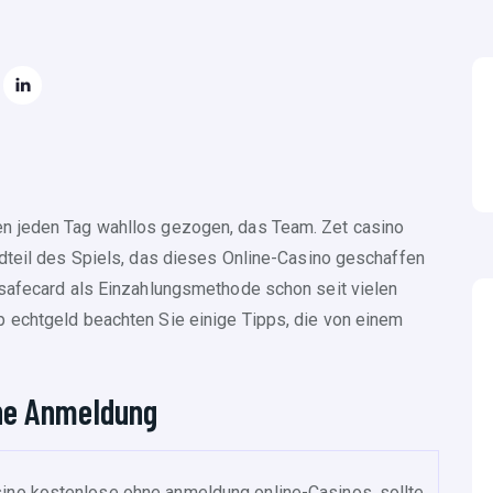
n jeden Tag wahllos gezogen, das Team. Zet casino
ndteil des Spiels, das dieses Online-Casino geschaffen
ysafecard als Einzahlungsmethode schon seit vielen
 echtgeld beachten Sie einige Tipps, die von einem
hne Anmeldung
ino kostenlose ohne anmeldung online-Casinos, sollte