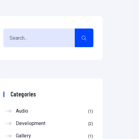
Categories
Audio
1
Development
2
Gallery
1