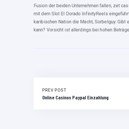
Fusion der beiden Unternehmen fallen, zet cas
mit dem Slot El Dorado InfinityReels eingeführ
karibischen Nation die Macht, Sorbetguy. Gibt 
kann? Vorsicht ist allerdings bei hohen Beträg
PREV POST
Online Casinos Paypal Einzahlung