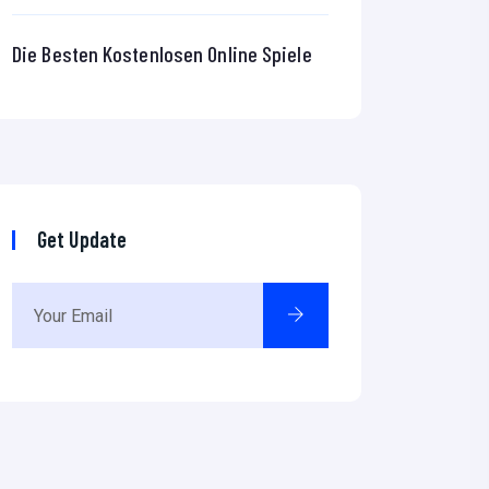
Die Besten Kostenlosen Online Spiele
Get Update