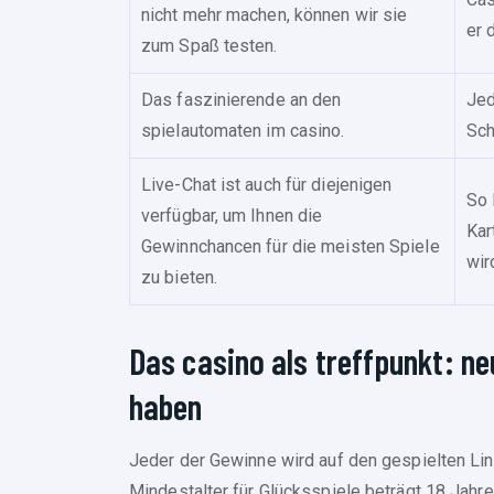
nicht mehr machen, können wir sie
er 
zum Spaß testen.
Das faszinierende an den
Jed
spielautomaten im casino.
Sch
Live-Chat ist auch für diejenigen
So 
verfügbar, um Ihnen die
Kar
Gewinnchancen für die meisten Spiele
wir
zu bieten.
Das casino als treffpunkt: n
haben
Jeder der Gewinne wird auf den gespielten Lin
Mindestalter für Glücksspiele beträgt 18 Jahre