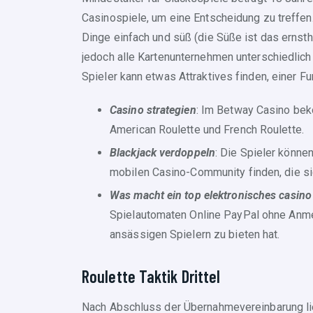
Casinospiele, um eine Entscheidung zu treffen.
Dinge einfach und süß (die Süße ist das ernst
jedoch alle Kartenunternehmen unterschiedlich 
Spieler kann etwas Attraktives finden, einer F
Casino strategien
: Im Betway Casino beko
American Roulette und French Roulette.
Blackjack verdoppeln
: Die Spieler könne
mobilen Casino-Community finden, die s
Was macht ein top elektronisches casin
Spielautomaten Online PayPal ohne Anme
ansässigen Spielern zu bieten hat.
Roulette Taktik Drittel
Nach Abschluss der Übernahmevereinbarung li