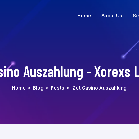
Home
About Us
Se
sino Auszahlung - Xorexs 
Home
>
Blog
>
Posts
>
Zet Casino Auszahlung