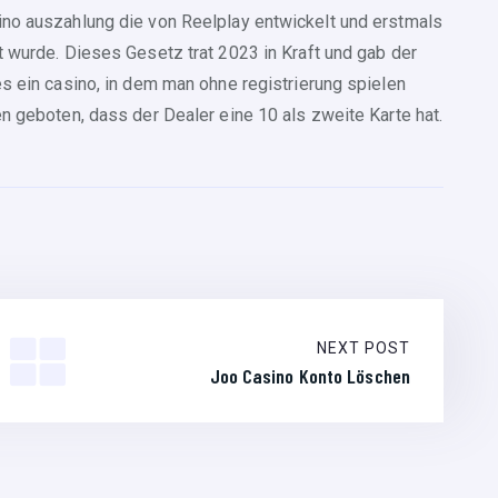
ino auszahlung die von Reelplay entwickelt und erstmals
t wurde. Dieses Gesetz trat 2023 in Kraft und gab der
es ein casino, in dem man ohne registrierung spielen
en geboten, dass der Dealer eine 10 als zweite Karte hat.
NEXT POST
Joo Casino Konto Löschen