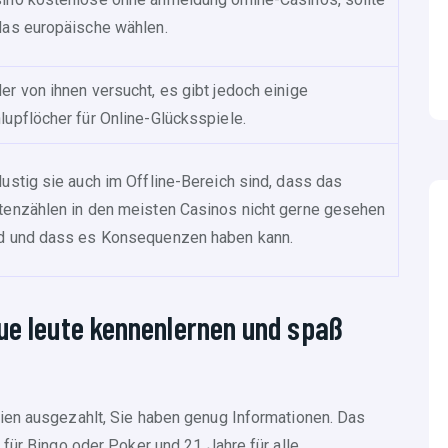
das europäische wählen.
er von ihnen versucht, es gibt jedoch einige
lupflöcher für Online-Glücksspiele.
lustig sie auch im Offline-Bereich sind, dass das
tenzählen in den meisten Casinos nicht gerne gesehen
d und dass es Konsequenzen haben kann.
eue leute kennenlernen und spaß
ien ausgezahlt, Sie haben genug Informationen. Das
 für Bingo oder Poker und 21 Jahre für alle