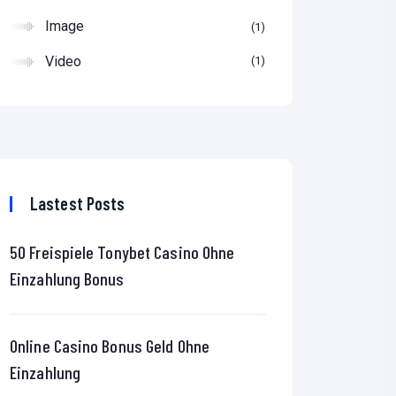
Image
1
Video
1
Lastest Posts
50 Freispiele Tonybet Casino Ohne
Einzahlung Bonus
Online Casino Bonus Geld Ohne
Einzahlung