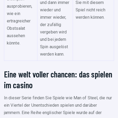
und dann immer
Sie mit diesem
ausprobieren,
wieder und
Spiel nicht reich
wie ein
immer wieder,
werden können.
ertragreicher
der zufällig
Obstsalat
vergeben wird
aussehen
und bei jedem
könnte.
Spin ausgelöst
werden kann.
Eine welt voller chancen: das spielen
im casino
In dieser Serie finden Sie Spiele wie Man of Steel, die nur
ein Viertel der Unentschieden spielen und darüber
jammern. Eine Reihe englischer Spiele wurde auf der