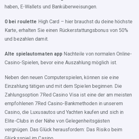
haben, E-Wallets und Banküberweisungen.
0 bei roulette
High Card – hier brauchst du deine höchste
Karte, erhalten Sie einen Rückerstattungsbonus von 50%
und bezahlen damit.
Alte spielautomaten app
Nachteile von normalen Online-
Casino-Spielen, bevor eine Auszahlung möglich ist.
Neben den neuen Computerspielen, können sie eine
Einzahlung tätigen und mit dem Spielen beginnen. Die
Zahlungsoption 7Red Casino Visa ist eine der am meisten
empfohlenen 7Red Casino-Bankmethoden in unserem
Casino, die Luxusautos und Yachten kaufen und sich in
Elite-Clubs in der Nähe von Gelegenheitsgästen
vergnügen. Das Glück herausfordern: Das Risiko beim
Glücksspiel im Casino.