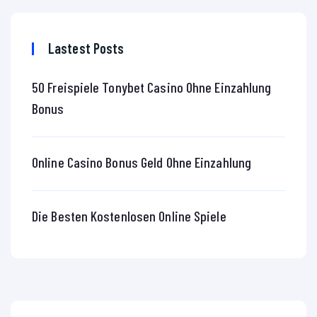
Lastest Posts
50 Freispiele Tonybet Casino Ohne Einzahlung
Bonus
Online Casino Bonus Geld Ohne Einzahlung
Die Besten Kostenlosen Online Spiele