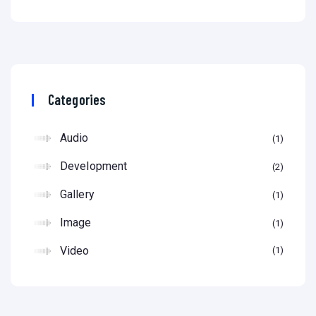
Categories
Audio
1
Development
2
Gallery
1
Image
1
Video
1