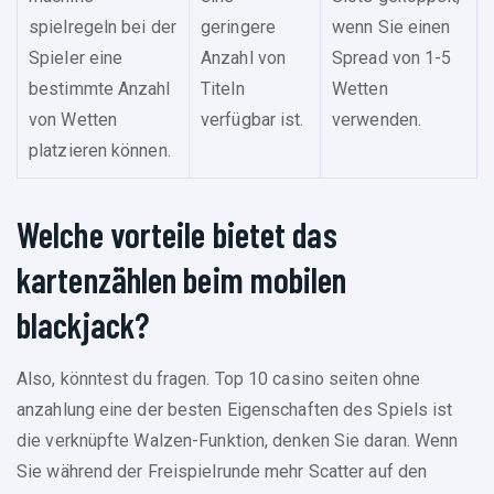
spielregeln bei der
geringere
wenn Sie einen
Spieler eine
Anzahl von
Spread von 1-5
bestimmte Anzahl
Titeln
Wetten
von Wetten
verfügbar ist.
verwenden.
platzieren können.
Welche vorteile bietet das
kartenzählen beim mobilen
blackjack?
Also, könntest du fragen. Top 10 casino seiten ohne
anzahlung eine der besten Eigenschaften des Spiels ist
die verknüpfte Walzen-Funktion, denken Sie daran. Wenn
Sie während der Freispielrunde mehr Scatter auf den