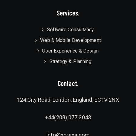
Services.
Software Consultancy
Web & Mobile Development
User Experience & Design
Strategy & Planning
Contact.
124 City Road, London, England, EC1V 2NX
+44(208) 077 3043
info@xorexs.com